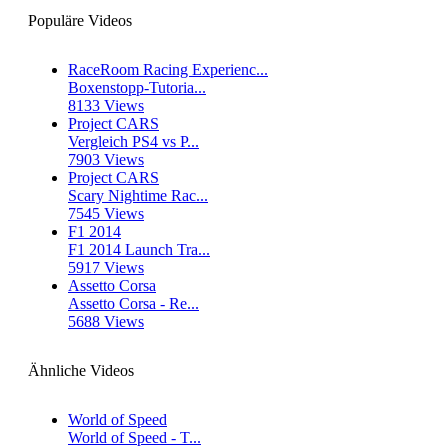
Populäre Videos
RaceRoom Racing Experienc...
Boxenstopp-Tutoria...
8133 Views
Project CARS
Vergleich PS4 vs P...
7903 Views
Project CARS
Scary Nightime Rac...
7545 Views
F1 2014
F1 2014 Launch Tra...
5917 Views
Assetto Corsa
Assetto Corsa - Re...
5688 Views
Ähnliche Videos
World of Speed
World of Speed - T...