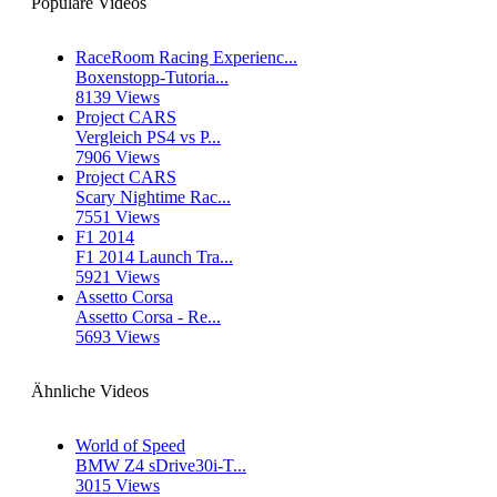
Populäre Videos
RaceRoom Racing Experienc...
Boxenstopp-Tutoria...
8139 Views
Project CARS
Vergleich PS4 vs P...
7906 Views
Project CARS
Scary Nightime Rac...
7551 Views
F1 2014
F1 2014 Launch Tra...
5921 Views
Assetto Corsa
Assetto Corsa - Re...
5693 Views
Ähnliche Videos
World of Speed
BMW Z4 sDrive30i-T...
3015 Views