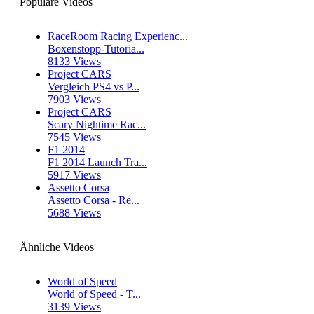
Populäre Videos
RaceRoom Racing Experienc...
Boxenstopp-Tutoria...
8133 Views
Project CARS
Vergleich PS4 vs P...
7903 Views
Project CARS
Scary Nightime Rac...
7545 Views
F1 2014
F1 2014 Launch Tra...
5917 Views
Assetto Corsa
Assetto Corsa - Re...
5688 Views
Ähnliche Videos
World of Speed
World of Speed - T...
3139 Views