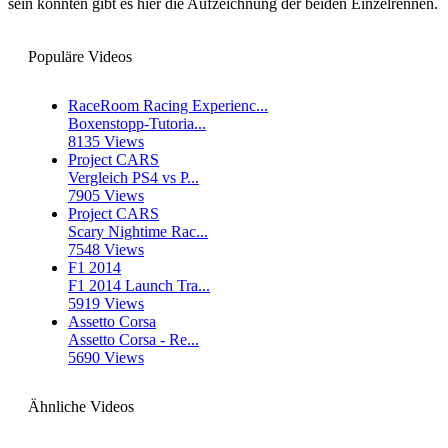
sein konnten gibt es hier die Aufzeichnung der beiden Einzelrennen.
Populäre Videos
RaceRoom Racing Experienc...
Boxenstopp-Tutoria...
8135 Views
Project CARS
Vergleich PS4 vs P...
7905 Views
Project CARS
Scary Nightime Rac...
7548 Views
F1 2014
F1 2014 Launch Tra...
5919 Views
Assetto Corsa
Assetto Corsa - Re...
5690 Views
Ähnliche Videos