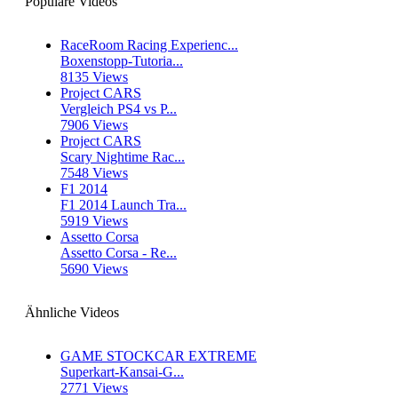
Populäre Videos
RaceRoom Racing Experienc...
Boxenstopp-Tutoria...
8135 Views
Project CARS
Vergleich PS4 vs P...
7906 Views
Project CARS
Scary Nightime Rac...
7548 Views
F1 2014
F1 2014 Launch Tra...
5919 Views
Assetto Corsa
Assetto Corsa - Re...
5690 Views
Ähnliche Videos
GAME STOCKCAR EXTREME
Superkart-Kansai-G...
2771 Views