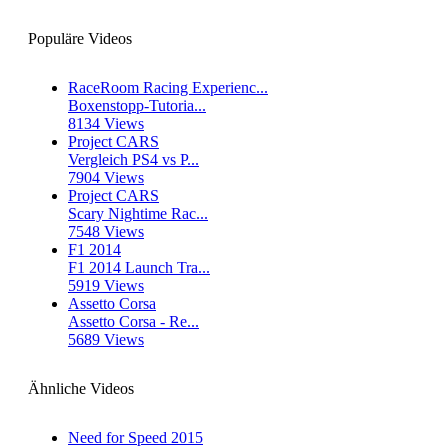
Populäre Videos
RaceRoom Racing Experienc...
Boxenstopp-Tutoria...
8134 Views
Project CARS
Vergleich PS4 vs P...
7904 Views
Project CARS
Scary Nightime Rac...
7548 Views
F1 2014
F1 2014 Launch Tra...
5919 Views
Assetto Corsa
Assetto Corsa - Re...
5689 Views
Ähnliche Videos
Need for Speed 2015