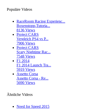
Populäre Videos
RaceRoom Racing Experienc...
Boxenstopp-Tutoria...
8136 Views
Project CARS
Vergleich PS4 vs P...
7906 Views
Project CARS
Scary Nightime Rac...
7548 Views
F1 2014
F1 2014 Launch Tra...
5919 Views
Assetto Corsa
Assetto Corsa - Re...
5690 Views
Ähnliche Videos
Need for Speed 2015